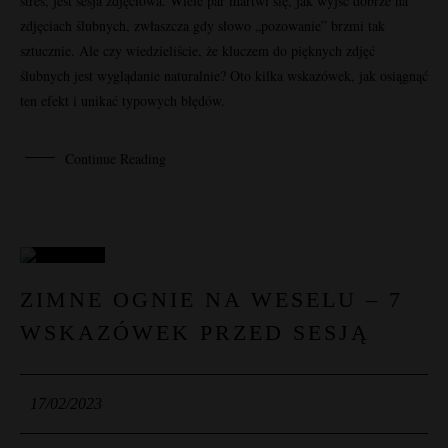
stres, jest sesja zdjęciowa. Wiele par martwi się, jak wyjść dobrze na
zdjęciach ślubnych, zwłaszcza gdy słowo „pozowanie” brzmi tak
sztucznie. Ale czy wiedzieliście, że kluczem do pięknych zdjęć
ślubnych jest wyglądanie naturalnie? Oto kilka wskazówek, jak osiągnąć
ten efekt i unikać typowych błędów.
Continue Reading
17
ZIMNE OGNIE NA WESELU – 7
WSKAZÓWEK PRZED SESJĄ
LUT
17/02/2023