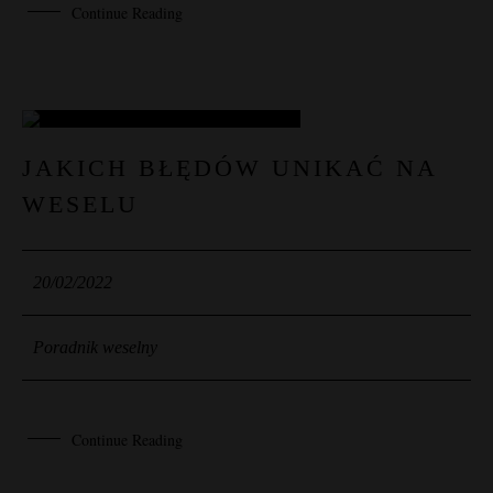
Continue Reading
20
JAKICH BŁĘDÓW UNIKAĆ NA
WESELU
LUT
20/02/2022
Poradnik weselny
Continue Reading