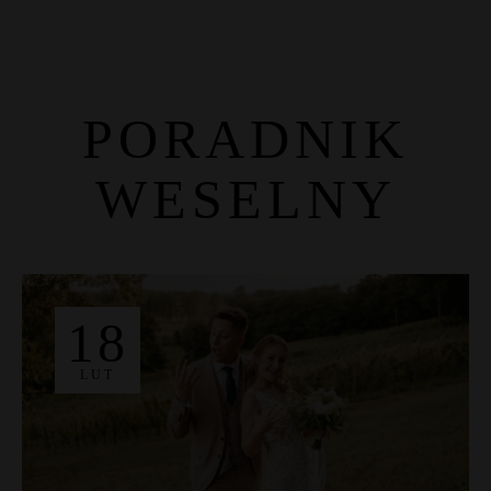
PORADNIK
WESELNY
Strona Główna
O nas
Usługi
DJ
18
Fotograf
Galeria
LUT
Blog
Kontakt
HAMBURGER TOGGLE MENU