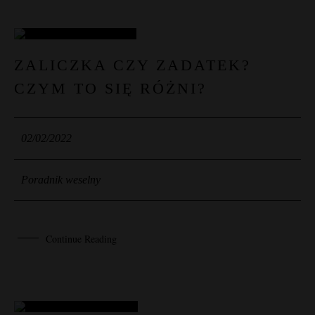
02
ZALICZKA CZY ZADATEK?
CZYM TO SIĘ RÓŻNI?
LUT
02/02/2022
Poradnik weselny
Continue Reading