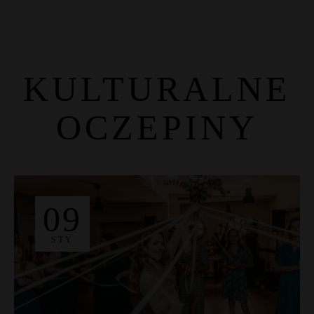
KULTURALNE
OCZEPINY
Strona Główna
O nas
Usługi
DJ
09
Fotograf
Galeria
STY
Blog
Kontakt
HAMBURGER TOGGLE MENU