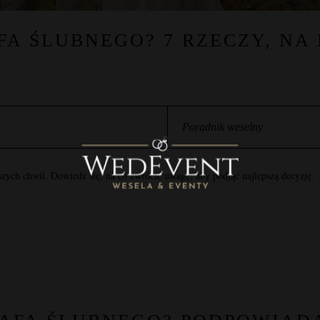
A ŚLUBNEGO? 7 RZECZY, NA
Poradnik weselny
zych chwil. Dowiedz się, na co zwrócić uwagę, aby podjąć najlepszą decyzję.