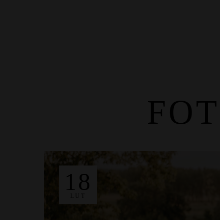
Start
O Nas
Usługi
DJ
FO
18
LUT