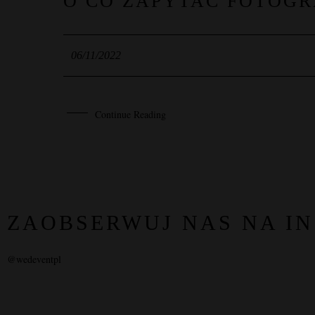
06
O CO ZAPYTAĆ FOTOG
LIS
06/11/2022
Continue Reading
ZAOBSERWUJ NAS NA I
@wedeventpl