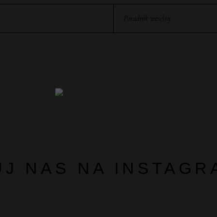
Poradnik weselny
J NAS NA INSTAGR
@wedeventpl